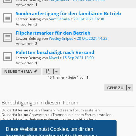
Antworten:
1
Sonderanfertigung für den familiären Betrieb
Letzter Beitrag von
Sam Semilia
«
29 Okt 2021 16:38
Antworten:
2
Flipchartmarker für den Betrieb
Letzter Beitrag von
Wesley Snipes
«
28 Okt 2021 14:22
Antworten:
2
Paletten beschädigt nach Versand
Letzter Beitrag von
Mycel
«
15 Sep 2021 13:09
Antworten:
1
NEUES THEMA
13 Themen • Seite
1
von
1
GEHE ZU
Berechtigungen in diesem Forum
Du darfst
keine
neuen Themen in diesem Forum erstellen.
Du darfst
keine
Antworten zu Themen in diesem Forum erstellen.
Du darfst deine Beiträge in diesem Forum
nicht
ändern.
Du darfst deine Beiträge in diesem Forum
nicht
löschen.
Du darfst
keine
Dateianhänge in diesem Forum erstellen.
Diese Website nutzt Cookies, um dir den