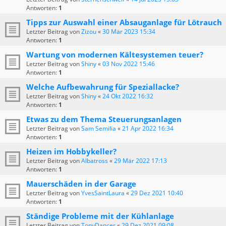
Antworten:
1
Tipps zur Auswahl einer Absauganlage für Lötrauch
Letzter Beitrag von
Zizou
«
30 Mär 2023 15:34
Antworten:
1
Wartung von modernen Kältesystemen teuer?
Letzter Beitrag von
Shiny
«
03 Nov 2022 15:46
Antworten:
1
Welche Aufbewahrung für Speziallacke?
Letzter Beitrag von
Shiny
«
24 Okt 2022 16:32
Antworten:
1
Etwas zu dem Thema Steuerungsanlagen
Letzter Beitrag von
Sam Semilia
«
21 Apr 2022 16:34
Antworten:
1
Heizen im Hobbykeller?
Letzter Beitrag von
Albatross
«
29 Mär 2022 17:13
Antworten:
1
Mauerschäden in der Garage
Letzter Beitrag von
YvesSaintLaura
«
29 Dez 2021 10:40
Antworten:
1
Ständige Probleme mit der Kühlanlage
Letzter Beitrag von
TonyDancer
«
29 Dez 2021 09:08