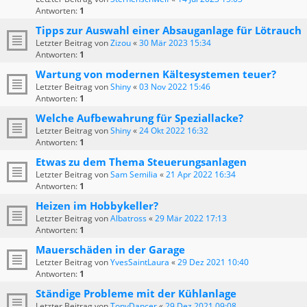
Antworten:
1
Tipps zur Auswahl einer Absauganlage für Lötrauch
Letzter Beitrag von
Zizou
«
30 Mär 2023 15:34
Antworten:
1
Wartung von modernen Kältesystemen teuer?
Letzter Beitrag von
Shiny
«
03 Nov 2022 15:46
Antworten:
1
Welche Aufbewahrung für Speziallacke?
Letzter Beitrag von
Shiny
«
24 Okt 2022 16:32
Antworten:
1
Etwas zu dem Thema Steuerungsanlagen
Letzter Beitrag von
Sam Semilia
«
21 Apr 2022 16:34
Antworten:
1
Heizen im Hobbykeller?
Letzter Beitrag von
Albatross
«
29 Mär 2022 17:13
Antworten:
1
Mauerschäden in der Garage
Letzter Beitrag von
YvesSaintLaura
«
29 Dez 2021 10:40
Antworten:
1
Ständige Probleme mit der Kühlanlage
Letzter Beitrag von
TonyDancer
«
29 Dez 2021 09:08