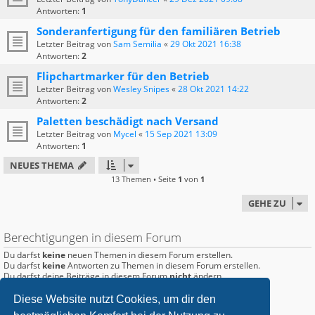
Antworten:
1
Sonderanfertigung für den familiären Betrieb
Letzter Beitrag von
Sam Semilia
«
29 Okt 2021 16:38
Antworten:
2
Flipchartmarker für den Betrieb
Letzter Beitrag von
Wesley Snipes
«
28 Okt 2021 14:22
Antworten:
2
Paletten beschädigt nach Versand
Letzter Beitrag von
Mycel
«
15 Sep 2021 13:09
Antworten:
1
NEUES THEMA
13 Themen • Seite
1
von
1
GEHE ZU
Berechtigungen in diesem Forum
Du darfst
keine
neuen Themen in diesem Forum erstellen.
Du darfst
keine
Antworten zu Themen in diesem Forum erstellen.
Du darfst deine Beiträge in diesem Forum
nicht
ändern.
Du darfst deine Beiträge in diesem Forum
nicht
löschen.
Du darfst
keine
Dateianhänge in diesem Forum erstellen.
Diese Website nutzt Cookies, um dir den