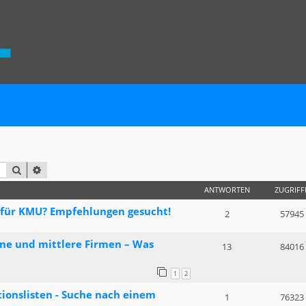
SUCHE
ERWEITERTE SUCHE
ANTWORTEN
ZUGRIFF
 für KMU? Empfehlungen gesucht!
2
57945
ine und mittlere Firmen – Was
13
84016
1
2
ionslisten - Suche nach einem
1
76323