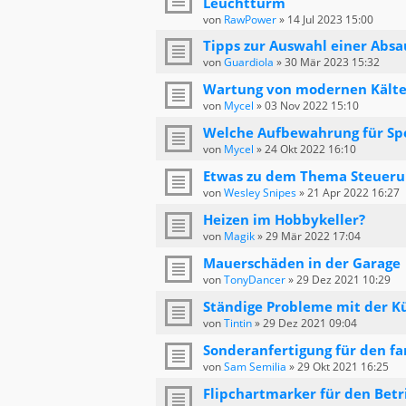
Leuchtturm
von
RawPower
»
14 Jul 2023 15:00
Tipps zur Auswahl einer Absa
von
Guardiola
»
30 Mär 2023 15:32
Wartung von modernen Kälte
von
Mycel
»
03 Nov 2022 15:10
Welche Aufbewahrung für Spe
von
Mycel
»
24 Okt 2022 16:10
Etwas zu dem Thema Steueru
von
Wesley Snipes
»
21 Apr 2022 16:27
Heizen im Hobbykeller?
von
Magik
»
29 Mär 2022 17:04
Mauerschäden in der Garage
von
TonyDancer
»
29 Dez 2021 10:29
Ständige Probleme mit der K
von
Tintin
»
29 Dez 2021 09:04
Sonderanfertigung für den fa
von
Sam Semilia
»
29 Okt 2021 16:25
Flipchartmarker für den Betr