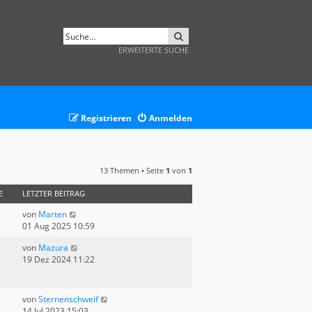
SUCHE
ERWEITERTE SUCHE
Registrieren
Anmelden
13 Themen • Seite
1
von
1
E
LETZTER BEITRAG
von
Marten
01 Aug 2025 10:59
von
Mazura
19 Dez 2024 11:22
von
Sternenschweif
14 Jul 2023 15:03