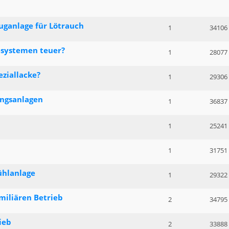
uganlage für Lötrauch
1
34106
systemen teuer?
1
28077
ziallacke?
1
29306
ngsanlagen
1
36837
1
25241
1
31751
ühlanlage
1
29322
miliären Betrieb
2
34795
ieb
2
33888