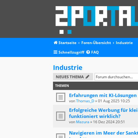
Startseite
Foren-Übersicht
Industrie
Schnellzugriff
FAQ
Industrie
NEUES THEMA
THEMEN
Erfahrungen mit KI-Lösungen
von
Thomas_D
»
01 Aug 2025 10:25
Erfolgreiche Werbung für kle
funktioniert wirklich?
von
Mazura
»
16 Dez 2024 20:51
Navigieren im Meer der Sankt