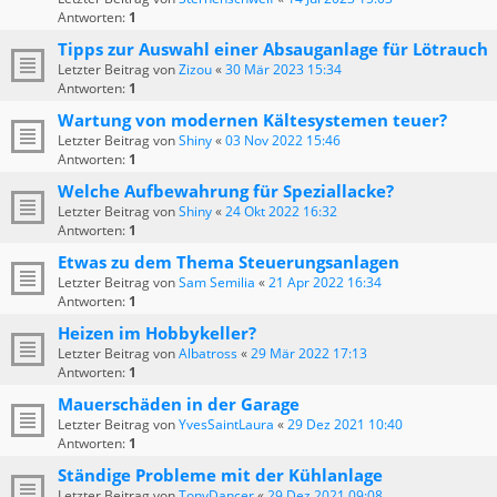
Antworten:
1
Tipps zur Auswahl einer Absauganlage für Lötrauch
Letzter Beitrag von
Zizou
«
30 Mär 2023 15:34
Antworten:
1
Wartung von modernen Kältesystemen teuer?
Letzter Beitrag von
Shiny
«
03 Nov 2022 15:46
Antworten:
1
Welche Aufbewahrung für Speziallacke?
Letzter Beitrag von
Shiny
«
24 Okt 2022 16:32
Antworten:
1
Etwas zu dem Thema Steuerungsanlagen
Letzter Beitrag von
Sam Semilia
«
21 Apr 2022 16:34
Antworten:
1
Heizen im Hobbykeller?
Letzter Beitrag von
Albatross
«
29 Mär 2022 17:13
Antworten:
1
Mauerschäden in der Garage
Letzter Beitrag von
YvesSaintLaura
«
29 Dez 2021 10:40
Antworten:
1
Ständige Probleme mit der Kühlanlage
Letzter Beitrag von
TonyDancer
«
29 Dez 2021 09:08