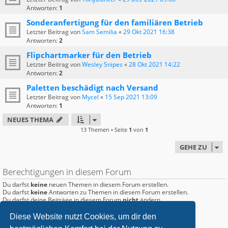
Antworten:
1
Sonderanfertigung für den familiären Betrieb
Letzter Beitrag von
Sam Semilia
«
29 Okt 2021 16:38
Antworten:
2
Flipchartmarker für den Betrieb
Letzter Beitrag von
Wesley Snipes
«
28 Okt 2021 14:22
Antworten:
2
Paletten beschädigt nach Versand
Letzter Beitrag von
Mycel
«
15 Sep 2021 13:09
Antworten:
1
NEUES THEMA
13 Themen • Seite
1
von
1
GEHE ZU
Berechtigungen in diesem Forum
Du darfst
keine
neuen Themen in diesem Forum erstellen.
Du darfst
keine
Antworten zu Themen in diesem Forum erstellen.
Du darfst deine Beiträge in diesem Forum
nicht
ändern.
Du darfst deine Beiträge in diesem Forum
nicht
löschen.
Du darfst
keine
Dateianhänge in diesem Forum erstellen.
Diese Website nutzt Cookies, um dir den