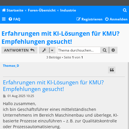
Startseite
Foren-Übersicht
Industrie
FAQ
Registrieren
Anmelden
c
Erfahrungen mit KI-Lösungen für KMU?
Empfehlungen gesucht!
SUCHE
ERWEIT
ANTWORTEN
3 Beiträge • Seite
1
von
1
Thomas_D
Erfahrungen mit KI-Lösungen für KMU?
Empfehlungen gesucht!
B
01 Aug 2025 10:25
e
i
Hallo zusammen,
t
ich bin Geschäftsführer eines mittelständischen
r
a
Unternehmens im Bereich Maschinenbau und überlege, KI-
g
basierte Prozesse einzuführen – z. B. zur Qualitätskontrolle
oder Prozessautomatisierung.