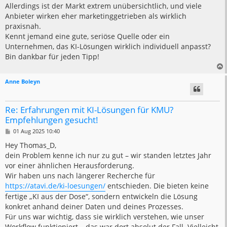
Allerdings ist der Markt extrem unübersichtlich, und viele
Anbieter wirken eher marketinggetrieben als wirklich
praxisnah.
Kennt jemand eine gute, seriöse Quelle oder ein
Unternehmen, das KI-Lösungen wirklich individuell anpasst?
Bin dankbar für jeden Tipp!
Anne Boleyn
Re: Erfahrungen mit KI-Lösungen für KMU?
Empfehlungen gesucht!
B
01 Aug 2025 10:40
e
i
Hey Thomas_D,
t
dein Problem kenne ich nur zu gut – wir standen letztes Jahr
r
a
vor einer ähnlichen Herausforderung.
g
Wir haben uns nach längerer Recherche für
https://atavi.de/ki-loesungen/
entschieden. Die bieten keine
fertige „KI aus der Dose“, sondern entwickeln die Lösung
konkret anhand deiner Daten und deines Prozesses.
Für uns war wichtig, dass sie wirklich verstehen, wie unser
Workflow funktioniert – das war dort absolut der Fall. Vielleicht