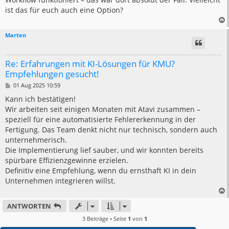
ist das für euch auch eine Option?
Marten
Re: Erfahrungen mit KI-Lösungen für KMU?
Empfehlungen gesucht!
B
01 Aug 2025 10:59
e
i
Kann ich bestätigen!
t
Wir arbeiten seit einigen Monaten mit Atavi zusammen –
r
a
speziell für eine automatisierte Fehlererkennung in der
g
Fertigung. Das Team denkt nicht nur technisch, sondern auch
unternehmerisch.
Die Implementierung lief sauber, und wir konnten bereits
spürbare Effizienzgewinne erzielen.
Definitiv eine Empfehlung, wenn du ernsthaft KI in dein
Unternehmen integrieren willst.
ANTWORTEN
3 Beiträge • Seite
1
von
1