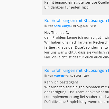
Kennt jemand eine gute, seriöse Quelle
Bin dankbar für jeden Tipp!
Re: Erfahrungen mit KI-Lösungen
B
von
Anne Boleyn
»
01 Aug 2025 10:40
e
i
Hey Thomas_D,
t
dein Problem kenne ich nur zu gut – wi
r
a
Wir haben uns nach längerer Recherch
g
fertige „KI aus der Dose“, sondern ent
Für uns war wichtig, dass sie wirklich 
Fall. Vielleicht ist das für euch auch ei
Re: Erfahrungen mit KI-Lösungen
B
von
Marten
»
01 Aug 2025 10:59
e
i
Kann ich bestätigen!
t
Wir arbeiten seit einigen Monaten mit 
r
a
der Fertigung. Das Team denkt nicht n
g
Die Implementierung lief sauber, und w
Definitiv eine Empfehlung, wenn du ern