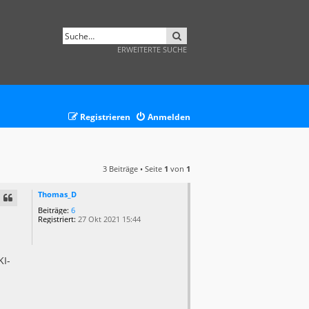
SUCHE
ERWEITERTE SUCHE
Registrieren
Anmelden
3 Beiträge • Seite
1
von
1
Thomas_D
Beiträge:
6
Registriert:
27 Okt 2021 15:44
KI-