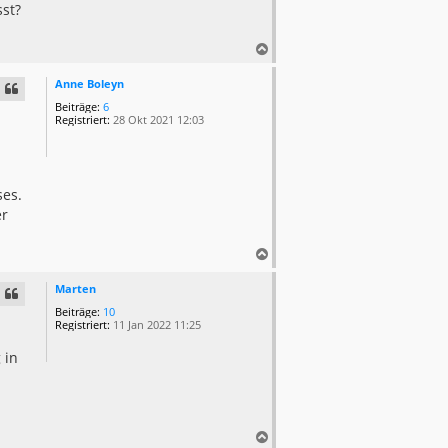
sst?
N
a
c
Anne Boleyn
h
Beiträge:
6
o
Registriert:
28 Okt 2021 12:03
b
e
n
ses.
er
N
a
c
Marten
h
Beiträge:
10
o
Registriert:
11 Jan 2022 11:25
b
e
 in
n
N