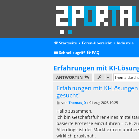
Startseite
Foren-Übersicht
Industrie
Schnellzugriff
FAQ
Erfahrungen mit KI-Lösun
ANTWORTEN
Erfahrungen mit KI-Lösunge
gesucht!
B
von
Thomas_D
»
01 Aug 2025 10:25
e
i
Hallo zusammen,
t
ich bin Geschäftsführer eines mittels
r
a
basierte Prozesse einzuführen – z. B. z
g
Allerdings ist der Markt extrem unübers
wirklich praxisnah.