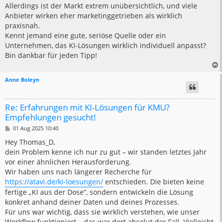
Allerdings ist der Markt extrem unübersichtlich, und viele
Anbieter wirken eher marketinggetrieben als wirklich
praxisnah.
Kennt jemand eine gute, seriöse Quelle oder ein
Unternehmen, das KI-Lösungen wirklich individuell anpasst?
Bin dankbar für jeden Tipp!
Anne Boleyn
Re: Erfahrungen mit KI-Lösungen für KMU?
Empfehlungen gesucht!
B
01 Aug 2025 10:40
e
i
Hey Thomas_D,
t
dein Problem kenne ich nur zu gut – wir standen letztes Jahr
r
a
vor einer ähnlichen Herausforderung.
g
Wir haben uns nach längerer Recherche für
https://atavi.de/ki-loesungen/
entschieden. Die bieten keine
fertige „KI aus der Dose“, sondern entwickeln die Lösung
konkret anhand deiner Daten und deines Prozesses.
Für uns war wichtig, dass sie wirklich verstehen, wie unser
Workflow funktioniert – das war dort absolut der Fall. Vielleicht