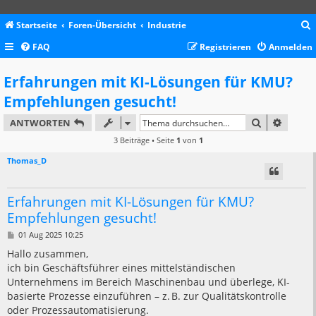
Startseite
Foren-Übersicht
Industrie
FAQ
Registrieren
Anmelden
c
Erfahrungen mit KI-Lösungen für KMU?
Empfehlungen gesucht!
SUCHE
ERWEIT
ANTWORTEN
3 Beiträge • Seite
1
von
1
Thomas_D
Erfahrungen mit KI-Lösungen für KMU?
Empfehlungen gesucht!
B
01 Aug 2025 10:25
e
i
Hallo zusammen,
t
ich bin Geschäftsführer eines mittelständischen
r
a
Unternehmens im Bereich Maschinenbau und überlege, KI-
g
basierte Prozesse einzuführen – z. B. zur Qualitätskontrolle
oder Prozessautomatisierung.