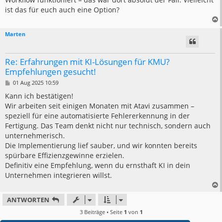
ist das für euch auch eine Option?
Marten
Re: Erfahrungen mit KI-Lösungen für KMU?
Empfehlungen gesucht!
B
01 Aug 2025 10:59
e
i
Kann ich bestätigen!
t
Wir arbeiten seit einigen Monaten mit Atavi zusammen –
r
a
speziell für eine automatisierte Fehlererkennung in der
g
Fertigung. Das Team denkt nicht nur technisch, sondern auch
unternehmerisch.
Die Implementierung lief sauber, und wir konnten bereits
spürbare Effizienzgewinne erzielen.
Definitiv eine Empfehlung, wenn du ernsthaft KI in dein
Unternehmen integrieren willst.
ANTWORTEN
3 Beiträge • Seite
1
von
1