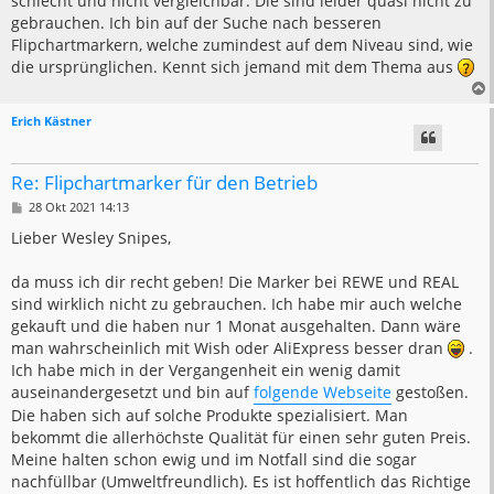
schlecht und nicht vergleichbar. Die sind leider quasi nicht zu
gebrauchen. Ich bin auf der Suche nach besseren
Flipchartmarkern, welche zumindest auf dem Niveau sind, wie
die ursprünglichen. Kennt sich jemand mit dem Thema aus
Erich Kästner
Re: Flipchartmarker für den Betrieb
B
28 Okt 2021 14:13
e
i
Lieber Wesley Snipes,
t
r
a
da muss ich dir recht geben! Die Marker bei REWE und REAL
g
sind wirklich nicht zu gebrauchen. Ich habe mir auch welche
gekauft und die haben nur 1 Monat ausgehalten. Dann wäre
man wahrscheinlich mit Wish oder AliExpress besser dran
.
Ich habe mich in der Vergangenheit ein wenig damit
auseinandergesetzt und bin auf
folgende Webseite
gestoßen.
Die haben sich auf solche Produkte spezialisiert. Man
bekommt die allerhöchste Qualität für einen sehr guten Preis.
Meine halten schon ewig und im Notfall sind die sogar
nachfüllbar (Umweltfreundlich). Es ist hoffentlich das Richtige