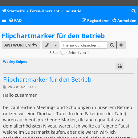
Startseite
Foren-Übersicht
Industrie
FAQ
Registrieren
Anmelden
c
Flipchartmarker für den Betrieb
SUCHE
ERWEIT
ANTWORTEN
3 Beiträge • Seite
1
von
1
Wesley Snipes
Flipchartmarker für den Betrieb
B
28 Okt 2021 14:01
e
i
Hallo zusammen,
t
r
a
bei zahlreichen Meetings und Schulungen in unserem Betrieb
g
nutzen wir eine Flipchart-Tafel. In dem Paket (mit der Tafel)
waren auch entsprechende Marker, die auch qualitativ auf
dem allerhöchsten Niveau waren. Ich wollte auf eigene Faust
welche im Supermarkt kaufen, aber die waren wirklich