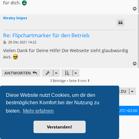
für dich.
Wesley Snipes
Re: Flipchartmarker für den Betrieb
B
28 Okt 2021 14:22
e
i
Vielen Dank für Deine Hilfe! Die Webseite sieht glaubwürdig
t
aus.
r
a
g
ANTWORTEN
3 Beiträge • Seite
1
von
1
GEHE ZU
Diese Website nutzt Cookies, um dir den
bestmöglichen Komfort bei der Nutzung zu
Startseite
Foren-Übersicht
Alle Zeiten sind
UTC+02:00
bieten.
Mehr erfahren
metrolike style by
Eric Seguin
Updated for phpBB3.2 by
Ian Bradley
Verstanden!
Powered by
phpBB
® Forum Software © phpBB Limited
Deutsche Übersetzung durch
phpBB.de
Datenschutz
|
Nutzungsbedingungen