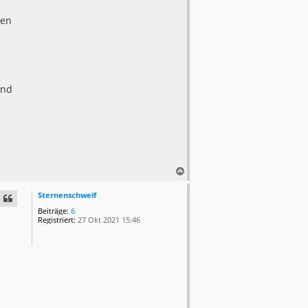
ten
und
N
a
c
Sternenschweif
h
Beiträge:
6
o
Registriert:
27 Okt 2021 15:46
b
e
n