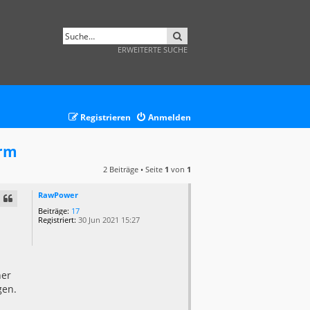
SUCHE
ERWEITERTE SUCHE
Registrieren
Anmelden
urm
2 Beiträge • Seite
1
von
1
RawPower
Beiträge:
17
Registriert:
30 Jun 2021 15:27
her
gen.