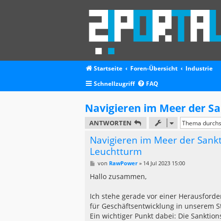
Startseite
Foren-Übersicht
Industrie
Schnellzugriff
FAQ
Navigieren im Meer der Sa
ANTWORTEN
Navigieren im Meer der Sankt
Leuchtturm
B
von
RawPower
»
14 Jul 2023 15:00
e
i
Hallo zusammen,
t
r
a
Ich stehe gerade vor einer Herausforde
g
für Geschäftsentwicklung in unserem S
Ein wichtiger Punkt dabei: Die Sanktions