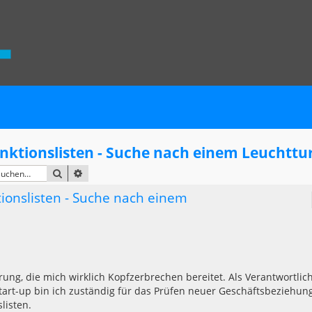
nktionslisten - Suche nach einem Leuchtt
SUCHE
ERWEITERTE SUCHE
ionslisten - Suche nach einem
rung, die mich wirklich Kopfzerbrechen bereitet. Als Verantwortlic
tart-up bin ich zuständig für das Prüfen neuer Geschäftsbeziehun
listen.