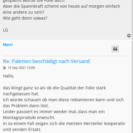
gespannt wurde die Folie auch.
Aber die Spannkraft scheint von heute auf morgen einfach
eine andere zu sein?
Wie geht denn sowas?
LG
Mycel
Re: Paletten beschädigt nach Versand
B
15 Sep 2021 13:09
e
i
Hallo,
t
r
a
das klingt ganz so als ob die Qualität der Folie stark
g
nachgelassen hat.
Ich würde schauen ob man diese reklamieren kann und sich
das Problem dann löst.
Leider passiert es immer wieder mal, dass man ein
Montagsprodukt erwischt.
In so einem Fall zeigen sich die meisten Hersteller kooperativ
und senden Ersatz.