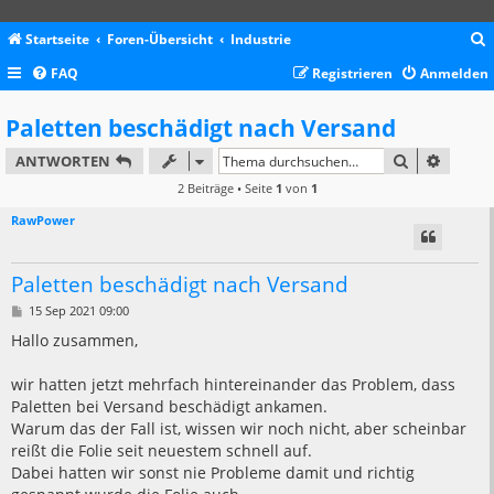
Startseite
Foren-Übersicht
Industrie
FAQ
Registrieren
Anmelden
c
Paletten beschädigt nach Versand
SUCHE
ERWEIT
ANTWORTEN
2 Beiträge • Seite
1
von
1
RawPower
Paletten beschädigt nach Versand
B
15 Sep 2021 09:00
e
i
Hallo zusammen,
t
r
a
wir hatten jetzt mehrfach hintereinander das Problem, dass
g
Paletten bei Versand beschädigt ankamen.
Warum das der Fall ist, wissen wir noch nicht, aber scheinbar
reißt die Folie seit neuestem schnell auf.
Dabei hatten wir sonst nie Probleme damit und richtig