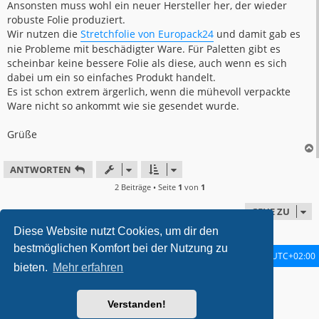
Ansonsten muss wohl ein neuer Hersteller her, der wieder
robuste Folie produziert.
Wir nutzen die
Stretchfolie von Europack24
und damit gab es
nie Probleme mit beschädigter Ware. Für Paletten gibt es
scheinbar keine bessere Folie als diese, auch wenn es sich
dabei um ein so einfaches Produkt handelt.
Es ist schon extrem ärgerlich, wenn die mühevoll verpackte
Ware nicht so ankommt wie sie gesendet wurde.
Grüße
ANTWORTEN
2 Beiträge • Seite
1
von
1
GEHE ZU
Diese Website nutzt Cookies, um dir den
bestmöglichen Komfort bei der Nutzung zu
Startseite
Foren-Übersicht
Alle Zeiten sind
UTC+02:00
bieten.
Mehr erfahren
metrolike style by
Eric Seguin
Updated for phpBB3.2 by
Ian Bradley
Powered by
phpBB
® Forum Software © phpBB Limited
Verstanden!
Deutsche Übersetzung durch
phpBB.de
Datenschutz
|
Nutzungsbedingungen