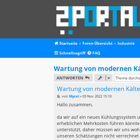
Startseite
Foren-Übersicht
Industrie
Schnellzugriff
FAQ
Wartung von modernen Kä
ANTWORTEN
Wartung von modernen Kälte
B
von
Mycel
»
03 Nov 2022 15:10
e
i
Hallo zusammen,
t
r
a
da wir auf ein neues Kühlungssystem um
g
erheblichen Mehrkosten führen könnte
unterstützt, daher müssen wir uns wohl
unseren Schätzungen nicht verrechnet