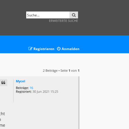
SUCHE
ERWEITERTE SUCHE
Registrieren
Anmelden
2 Beiträge • Seite
1
von
1
Mycel
Beiträge:
16
Registriert:
30 Jun 2021 15:25
cht
n
eme