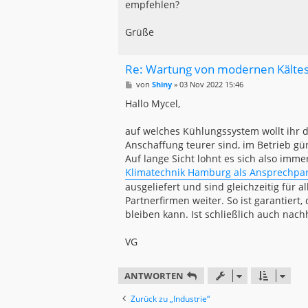
empfehlen?
Grüße
Re: Wartung von modernen Kälte
B
von
Shiny
»
03 Nov 2022 15:46
e
i
Hallo Mycel,
t
r
a
auf welches Kühlungssystem wollt ihr d
g
Anschaffung teurer sind, im Betrieb gü
Auf lange Sicht lohnt es sich also imm
Klimatechnik Hamburg als Ansprechpart
ausgeliefert und sind gleichzeitig für
Partnerfirmen weiter. So ist garantiert
bleiben kann. Ist schließlich auch nach
VG
ANTWORTEN
Zurück zu „Industrie“