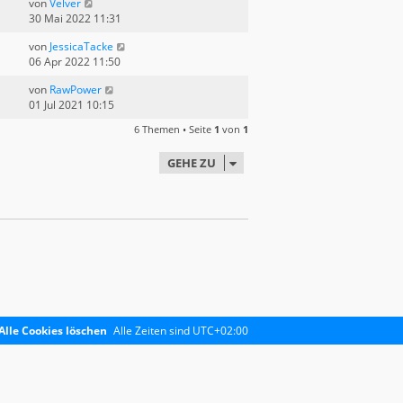
von
Velver
30 Mai 2022 11:31
von
JessicaTacke
06 Apr 2022 11:50
von
RawPower
01 Jul 2021 10:15
6 Themen • Seite
1
von
1
GEHE ZU
Alle Cookies löschen
Alle Zeiten sind
UTC+02:00