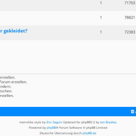
1
71703
1
78821
r gekleidet?
1
72383
rstellen.
orum erstellen.
ndern.
öschen.
stellen.
metrolike style by
Eric Seguin
Updated for phpBB3.2 by
Ian Bradley
Powered by
phpBB
® Forum Software © phpBB Limited
Deutsche Übersetzung durch
phpBB.de