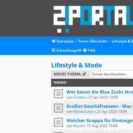
Startseite
Foren-Übersicht
Lifestyle &
Schnellzugriff
FAQ
Lifestyle & Mode
NEUES THEMA
THEMEN
Wer kennt die Blue Zushi Str
von
Eureka
»
27 Jan 2026 13:56
Großes Geschäftsessen - Was 
von
RainerZufall
»
21 Apr 2023 10:09
Welcher Grappa für Einsteige
von
Mycel
»
15 Aug 2022 15:04