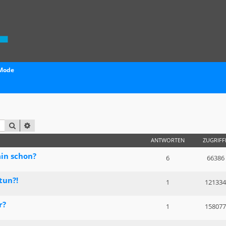
 Mode
SUCHE
ERWEITERTE SUCHE
ANTWORTEN
ZUGRIFF
ain schon?
6
66386
tun?!
1
121334
r?
1
158077