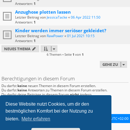
Antworten:
1
Anzughose plotten lassen
Letzter Beitrag von
JessicaTacke
«
06 Apr 2022 11:50
Antworten:
1
Kinder werden immer seriöser gekleidet?
Letzter Beitrag von
RawPower
«
01 Jul 2021 10:15
Antworten:
1
NEUES THEMA
6 Themen • Seite
1
von
1
GEHE ZU
Berechtigungen in diesem Forum
Du darfst
keine
neuen Themen in diesem Forum erstellen.
Du darfst
keine
Antworten zu Themen in diesem Forum erstellen.
Du darfst deine Beiträge in diesem Forum
nicht
ändern.
Du darfst deine Beiträge in diesem Forum
nicht
löschen.
Du darfst
keine
Dateianhänge in diesem Forum erstellen.
Diese Website nutzt Cookies, um dir den
bestmöglichen Komfort bei der Nutzung zu
Startseite
Foren-Übersicht
Alle Zeiten sind
UTC+02:00
bieten.
Mehr erfahren
metrolike style by
Eric Seguin
Updated for phpBB3.2 by
Ian Bradley