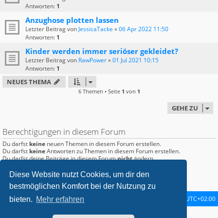
Antworten:
1
Anzughose plotten lassen
Letzter Beitrag von
JessicaTacke
«
06 Apr 2022 11:50
Antworten:
1
Kinder werden immer seriöser gekleidet?
Letzter Beitrag von
RawPower
«
01 Jul 2021 10:15
Antworten:
1
NEUES THEMA
6 Themen • Seite
1
von
1
GEHE ZU
Berechtigungen in diesem Forum
Du darfst
keine
neuen Themen in diesem Forum erstellen.
Du darfst
keine
Antworten zu Themen in diesem Forum erstellen.
Du darfst deine Beiträge in diesem Forum
nicht
ändern.
Du darfst deine Beiträge in diesem Forum
nicht
löschen.
Du darfst
keine
Dateianhänge in diesem Forum erstellen.
Diese Website nutzt Cookies, um dir den
bestmöglichen Komfort bei der Nutzung zu
Startseite
Foren-Übersicht
Alle Zeiten sind
UTC+02:00
bieten.
Mehr erfahren
metrolike style by
Eric Seguin
Updated for phpBB3.2 by
Ian Bradley