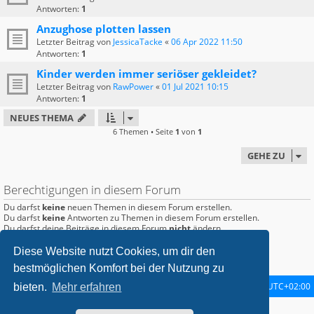
Antworten:
1
Anzughose plotten lassen
Letzter Beitrag von
JessicaTacke
«
06 Apr 2022 11:50
Antworten:
1
Kinder werden immer seriöser gekleidet?
Letzter Beitrag von
RawPower
«
01 Jul 2021 10:15
Antworten:
1
NEUES THEMA
6 Themen • Seite
1
von
1
GEHE ZU
Berechtigungen in diesem Forum
Du darfst
keine
neuen Themen in diesem Forum erstellen.
Du darfst
keine
Antworten zu Themen in diesem Forum erstellen.
Du darfst deine Beiträge in diesem Forum
nicht
ändern.
Du darfst deine Beiträge in diesem Forum
nicht
löschen.
Du darfst
keine
Dateianhänge in diesem Forum erstellen.
Diese Website nutzt Cookies, um dir den
bestmöglichen Komfort bei der Nutzung zu
Startseite
Foren-Übersicht
Alle Zeiten sind
UTC+02:00
bieten.
Mehr erfahren
metrolike style by
Eric Seguin
Updated for phpBB3.2 by
Ian Bradley