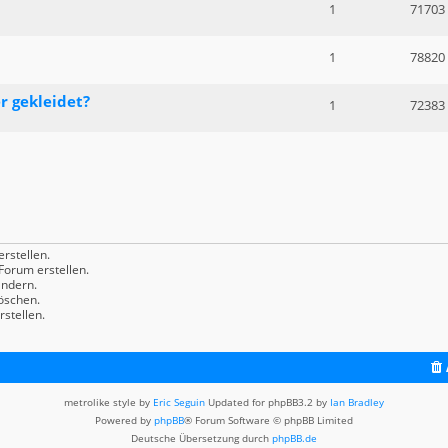
1
71703
1
78820
r gekleidet?
1
72383
rstellen.
orum erstellen.
ndern.
öschen.
stellen.
metrolike style by
Eric Seguin
Updated for phpBB3.2 by
Ian Bradley
Powered by
phpBB
® Forum Software © phpBB Limited
Deutsche Übersetzung durch
phpBB.de