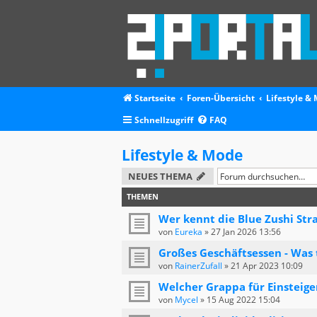
Startseite
Foren-Übersicht
Lifestyle &
Schnellzugriff
FAQ
Lifestyle & Mode
NEUES THEMA
THEMEN
Wer kennt die Blue Zushi Str
von
Eureka
»
27 Jan 2026 13:56
Großes Geschäftsessen - Was 
von
RainerZufall
»
21 Apr 2023 10:09
Welcher Grappa für Einsteige
von
Mycel
»
15 Aug 2022 15:04