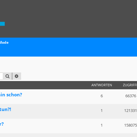
 Mode
SUCHE
ERWEITERTE SUCHE
ANTWORTEN
ZUGRIFF
ain schon?
6
66376
tun?!
1
121331
r?
1
158075