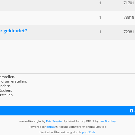
1
71701
1
78818
r gekleidet?
1
72381
rstellen.
orum erstellen.
ndern.
öschen.
stellen.
metrolike style by
Eric Seguin
Updated for phpBB3.2 by
Ian Bradley
Powered by
phpBB
® Forum Software © phpBB Limited
Deutsche Übersetzung durch
phpBB.de