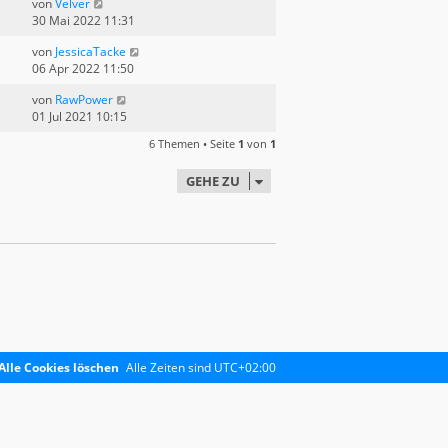
von
Velver
30 Mai 2022 11:31
von
JessicaTacke
06 Apr 2022 11:50
von
RawPower
01 Jul 2021 10:15
6 Themen • Seite
1
von
1
GEHE ZU
Alle Cookies löschen
Alle Zeiten sind
UTC+02:00