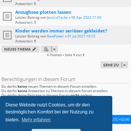
Antworten:
1
Anzughose plotten lassen
Letzter Beitrag von
JessicaTacke
«
06 Apr 2022 11:50
Antworten:
1
Kinder werden immer seriöser gekleidet?
Letzter Beitrag von
RawPower
«
01 Jul 2021 10:15
Antworten:
1
NEUES THEMA
6 Themen • Seite
1
von
1
GEHE ZU
Berechtigungen in diesem Forum
Du darfst
keine
neuen Themen in diesem Forum erstellen.
Du darfst
keine
Antworten zu Themen in diesem Forum erstellen.
Du darfst deine Beiträge in diesem Forum
nicht
ändern.
Du darfst deine Beiträge in diesem Forum
nicht
löschen.
Du darfst
keine
Dateianhänge in diesem Forum erstellen.
Diese Website nutzt Cookies, um dir den
bestmöglichen Komfort bei der Nutzung zu
Startseite
Foren-Übersicht
Alle Zeiten sind
UTC+02:00
bieten.
Mehr erfahren
metrolike style by
Eric Seguin
Updated for phpBB3.2 by
Ian Bradley