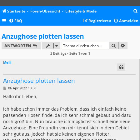
Startseite
Foren-Übersicht
Lifestyle & Mode
FAQ
Registrieren
Anmelden
c
Anzughose plotten lassen
SUCHE
ERWEIT
ANTWORTEN
2 Beiträge • Seite
1
von
1
Melli
Anzughose plotten lassen
B
06 Apr 2022 10:58
e
i
Hallo ihr Lieben,
t
r
a
ich habe schon immer das Problem, dass ich einfach keine
g
passenden Hosen finde, da ich sehr schmal gebaut und dazu
noch groß bin. Nun brauche ich möglichst schnell eine neue
Anzughose. Eine Freundin von mir kennt sich in dem Gebiet
sehr gut aus, jedoch hat sie keinen eigenen Plotter.