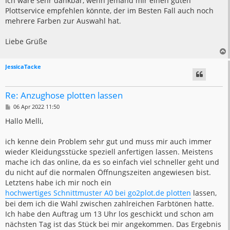
Ich wäre sehr dankbar, wenn jemand mir einen guten
Plottservice empfehlen könnte, der im Besten Fall auch noch
mehrere Farben zur Auswahl hat.
Liebe Grüße
JessicaTacke
Re: Anzughose plotten lassen
B
06 Apr 2022 11:50
e
i
Hallo Melli,
t
r
a
ich kenne dein Problem sehr gut und muss mir auch immer
g
wieder Kleidungsstücke speziell anfertigen lassen. Meistens
mache ich das online, da es so einfach viel schneller geht und
du nicht auf die normalen Öffnungszeiten angewiesen bist.
Letztens habe ich mir noch ein
hochwertiges Schnittmuster A0 bei go2plot.de plotten
lassen,
bei dem ich die Wahl zwischen zahlreichen Farbtönen hatte.
Ich habe den Auftrag um 13 Uhr los geschickt und schon am
nächsten Tag ist das Stück bei mir angekommen. Das Ergebnis