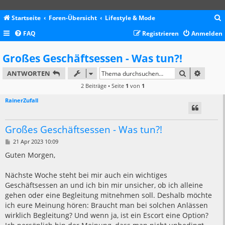
Startseite
Foren-Übersicht
Lifestyle & Mode
FAQ
Registrieren
Anmelden
c
Großes Geschäftsessen - Was tun?!
SUCHE
ERWEIT
ANTWORTEN
2 Beiträge • Seite
1
von
1
RainerZufall
Großes Geschäftsessen - Was tun?!
B
21 Apr 2023 10:09
e
i
Guten Morgen,
t
r
a
Nächste Woche steht bei mir auch ein wichtiges
g
Geschäftsessen an und ich bin mir unsicher, ob ich alleine
gehen oder eine Begleitung mitnehmen soll. Deshalb möchte
ich eure Meinung hören: Braucht man bei solchen Anlässen
wirklich Begleitung? Und wenn ja, ist ein Escort eine Option?