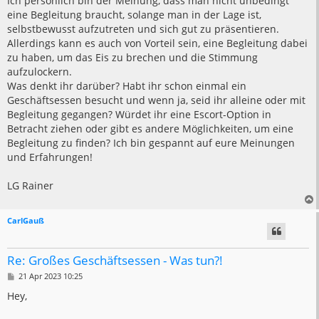
Ich persönlich bin der Meinung, dass man nicht unbedingt
eine Begleitung braucht, solange man in der Lage ist,
selbstbewusst aufzutreten und sich gut zu präsentieren.
Allerdings kann es auch von Vorteil sein, eine Begleitung dabei
zu haben, um das Eis zu brechen und die Stimmung
aufzulockern.
Was denkt ihr darüber? Habt ihr schon einmal ein
Geschäftsessen besucht und wenn ja, seid ihr alleine oder mit
Begleitung gegangen? Würdet ihr eine Escort-Option in
Betracht ziehen oder gibt es andere Möglichkeiten, um eine
Begleitung zu finden? Ich bin gespannt auf eure Meinungen
und Erfahrungen!
LG Rainer
CarlGauß
Re: Großes Geschäftsessen - Was tun?!
B
21 Apr 2023 10:25
e
i
Hey,
t
r