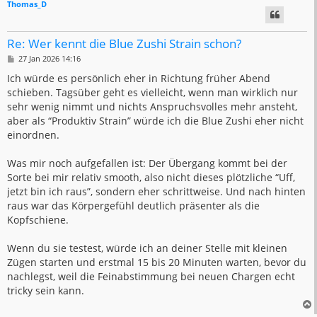
Thomas_D
Re: Wer kennt die Blue Zushi Strain schon?
B
27 Jan 2026 14:16
e
i
Ich würde es persönlich eher in Richtung früher Abend
t
schieben. Tagsüber geht es vielleicht, wenn man wirklich nur
r
a
sehr wenig nimmt und nichts Anspruchsvolles mehr ansteht,
g
aber als “Produktiv Strain” würde ich die Blue Zushi eher nicht
einordnen.
Was mir noch aufgefallen ist: Der Übergang kommt bei der
Sorte bei mir relativ smooth, also nicht dieses plötzliche “Uff,
jetzt bin ich raus”, sondern eher schrittweise. Und nach hinten
raus war das Körpergefühl deutlich präsenter als die
Kopfschiene.
Wenn du sie testest, würde ich an deiner Stelle mit kleinen
Zügen starten und erstmal 15 bis 20 Minuten warten, bevor du
nachlegst, weil die Feinabstimmung bei neuen Chargen echt
tricky sein kann.