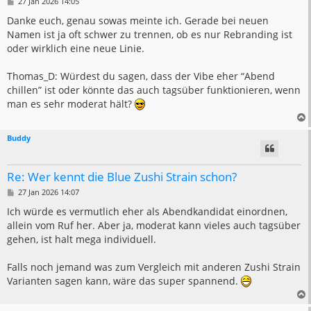
B
27 Jan 2026 14:05
e
i
Danke euch, genau sowas meinte ich. Gerade bei neuen
t
Namen ist ja oft schwer zu trennen, ob es nur Rebranding ist
r
a
oder wirklich eine neue Linie.
g
Thomas_D: Würdest du sagen, dass der Vibe eher “Abend
chillen” ist oder könnte das auch tagsüber funktionieren, wenn
man es sehr moderat hält?
Buddy
Re: Wer kennt die Blue Zushi Strain schon?
B
27 Jan 2026 14:07
e
i
Ich würde es vermutlich eher als Abendkandidat einordnen,
t
allein vom Ruf her. Aber ja, moderat kann vieles auch tagsüber
r
a
gehen, ist halt mega individuell.
g
Falls noch jemand was zum Vergleich mit anderen Zushi Strain
Varianten sagen kann, wäre das super spannend.