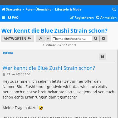
Startseite
Foren-Übersicht
Lifestyle & Mode
FAQ
Registrieren
Anmelden
c
Wer kennt die Blue Zushi Strain schon?
SUCHE
ERWEIT
ANTWORTEN
7 Beiträge • Seite
1
von
1
Eureka
Wer kennt die Blue Zushi Strain schon?
B
27 Jan 2026 13:56
e
i
Hey zusammen, ich sehe in letzter Zeit immer öfter den
t
Namen Blue Zushi und irgendwie wirkt das wie eine relativ
r
a
neue, noch nicht so breit bekannte Sorte. Hat jemand von euch
g
schon echte Erfahrungen damit gemacht?
Meine Fragen dazu: