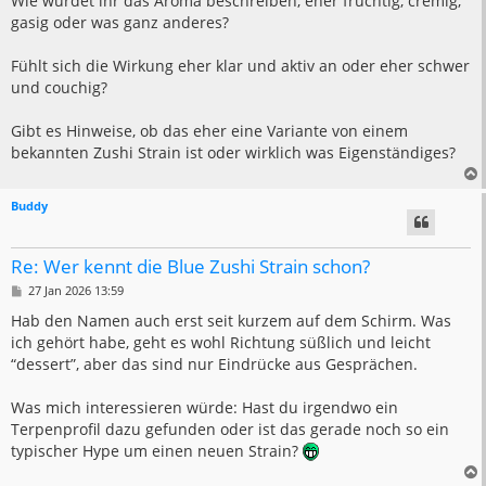
Wie würdet ihr das Aroma beschreiben, eher fruchtig, cremig,
gasig oder was ganz anderes?
Fühlt sich die Wirkung eher klar und aktiv an oder eher schwer
und couchig?
Gibt es Hinweise, ob das eher eine Variante von einem
bekannten Zushi Strain ist oder wirklich was Eigenständiges?
Buddy
Re: Wer kennt die Blue Zushi Strain schon?
B
27 Jan 2026 13:59
e
i
Hab den Namen auch erst seit kurzem auf dem Schirm. Was
t
ich gehört habe, geht es wohl Richtung süßlich und leicht
r
a
“dessert”, aber das sind nur Eindrücke aus Gesprächen.
g
Was mich interessieren würde: Hast du irgendwo ein
Terpenprofil dazu gefunden oder ist das gerade noch so ein
typischer Hype um einen neuen Strain?