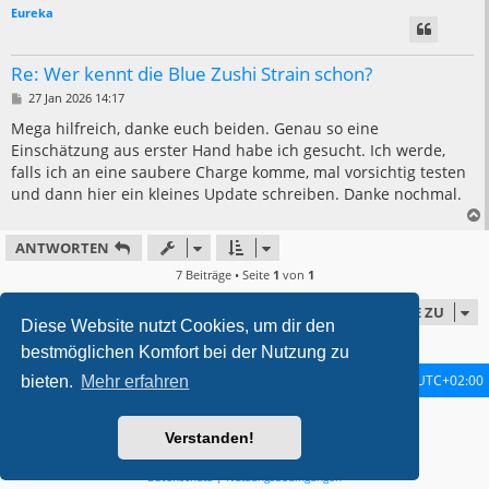
Eureka
Re: Wer kennt die Blue Zushi Strain schon?
B
27 Jan 2026 14:17
e
i
Mega hilfreich, danke euch beiden. Genau so eine
t
Einschätzung aus erster Hand habe ich gesucht. Ich werde,
r
a
falls ich an eine saubere Charge komme, mal vorsichtig testen
g
und dann hier ein kleines Update schreiben. Danke nochmal.
ANTWORTEN
7 Beiträge • Seite
1
von
1
GEHE ZU
Diese Website nutzt Cookies, um dir den
bestmöglichen Komfort bei der Nutzung zu
Startseite
Foren-Übersicht
Alle Zeiten sind
UTC+02:00
bieten.
Mehr erfahren
metrolike style by
Eric Seguin
Updated for phpBB3.2 by
Ian Bradley
Verstanden!
Powered by
phpBB
® Forum Software © phpBB Limited
Deutsche Übersetzung durch
phpBB.de
Datenschutz
|
Nutzungsbedingungen