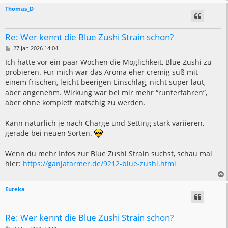
Thomas_D
Re: Wer kennt die Blue Zushi Strain schon?
B
27 Jan 2026 14:04
e
i
Ich hatte vor ein paar Wochen die Möglichkeit, Blue Zushi zu
t
probieren. Für mich war das Aroma eher cremig süß mit
r
a
einem frischen, leicht beerigen Einschlag, nicht super laut,
g
aber angenehm. Wirkung war bei mir mehr “runterfahren”,
aber ohne komplett matschig zu werden.
Kann natürlich je nach Charge und Setting stark variieren,
gerade bei neuen Sorten.
Wenn du mehr Infos zur Blue Zushi Strain suchst, schau mal
hier:
https://ganjafarmer.de/9212-blue-zushi.html
Eureka
Re: Wer kennt die Blue Zushi Strain schon?