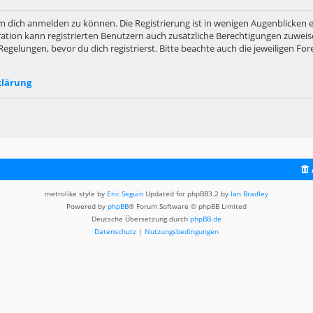
m dich anmelden zu können. Die Registrierung ist in wenigen Augenblicken er
ation kann registrierten Benutzern auch zusätzliche Berechtigungen zuweis
lungen, bevor du dich registrierst. Bitte beachte auch die jeweiligen For
klärung
metrolike style by
Eric Seguin
Updated for phpBB3.2 by
Ian Bradley
Powered by
phpBB
® Forum Software © phpBB Limited
Deutsche Übersetzung durch
phpBB.de
Datenschutz
|
Nutzungsbedingungen