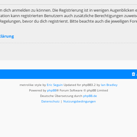
m dich anmelden zu können. Die Registrierung ist in wenigen Augenblicken er
ation kann registrierten Benutzern auch zusätzliche Berechtigungen zuweis
lungen, bevor du dich registrierst. Bitte beachte auch die jeweiligen For
klärung
metrolike style by
Eric Seguin
Updated for phpBB3.2 by
Ian Bradley
Powered by
phpBB
® Forum Software © phpBB Limited
Deutsche Übersetzung durch
phpBB.de
Datenschutz
|
Nutzungsbedingungen