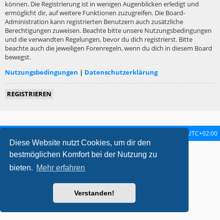
können. Die Registrierung ist in wenigen Augenblicken erledigt und
ermöglicht dir, auf weitere Funktionen zuzugreifen. Die Board-
Administration kann registrierten Benutzern auch zusätzliche
Berechtigungen zuweisen. Beachte bitte unsere Nutzungsbedingungen
und die verwandten Regelungen, bevor du dich registrierst. Bitte
beachte auch die jeweiligen Forenregeln, wenn du dich in diesem Board
bewegst.
Nutzungsbedingungen
|
Datenschutzerklärung
REGISTRIEREN
Startseite
Foren-Übersicht
Alle Zeiten sind
UTC+02:00
Diese Website nutzt Cookies, um dir den
metrolike style by
Eric Seguin
Updated for phpBB3.2 by
Ian Bradley
bestmöglichen Komfort bei der Nutzung zu
Powered by
phpBB
® Forum Software © phpBB Limited
bieten.
Mehr erfahren
Deutsche Übersetzung durch
phpBB.de
Datenschutz
|
Nutzungsbedingungen
Verstanden!