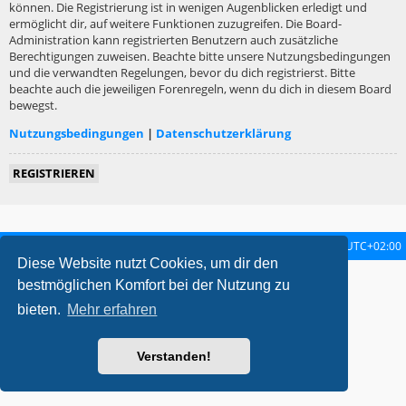
können. Die Registrierung ist in wenigen Augenblicken erledigt und
ermöglicht dir, auf weitere Funktionen zuzugreifen. Die Board-
Administration kann registrierten Benutzern auch zusätzliche
Berechtigungen zuweisen. Beachte bitte unsere Nutzungsbedingungen
und die verwandten Regelungen, bevor du dich registrierst. Bitte
beachte auch die jeweiligen Forenregeln, wenn du dich in diesem Board
bewegst.
Nutzungsbedingungen
|
Datenschutzerklärung
REGISTRIEREN
Startseite
Foren-Übersicht
Alle Zeiten sind
UTC+02:00
Diese Website nutzt Cookies, um dir den
metrolike style by
Eric Seguin
Updated for phpBB3.2 by
Ian Bradley
bestmöglichen Komfort bei der Nutzung zu
Powered by
phpBB
® Forum Software © phpBB Limited
bieten.
Mehr erfahren
Deutsche Übersetzung durch
phpBB.de
Datenschutz
|
Nutzungsbedingungen
Verstanden!