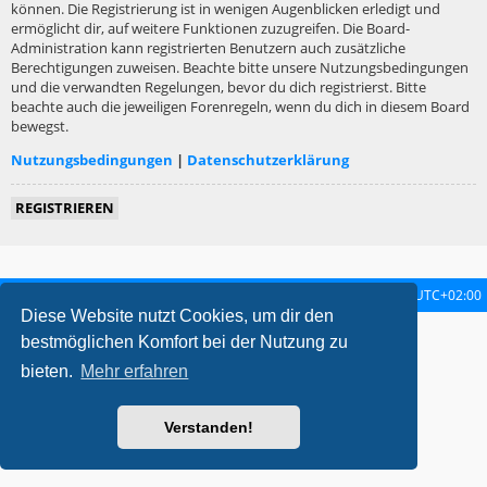
können. Die Registrierung ist in wenigen Augenblicken erledigt und
ermöglicht dir, auf weitere Funktionen zuzugreifen. Die Board-
Administration kann registrierten Benutzern auch zusätzliche
Berechtigungen zuweisen. Beachte bitte unsere Nutzungsbedingungen
und die verwandten Regelungen, bevor du dich registrierst. Bitte
beachte auch die jeweiligen Forenregeln, wenn du dich in diesem Board
bewegst.
Nutzungsbedingungen
|
Datenschutzerklärung
REGISTRIEREN
Startseite
Foren-Übersicht
Alle Zeiten sind
UTC+02:00
Diese Website nutzt Cookies, um dir den
metrolike style by
Eric Seguin
Updated for phpBB3.2 by
Ian Bradley
bestmöglichen Komfort bei der Nutzung zu
Powered by
phpBB
® Forum Software © phpBB Limited
bieten.
Mehr erfahren
Deutsche Übersetzung durch
phpBB.de
Datenschutz
|
Nutzungsbedingungen
Verstanden!