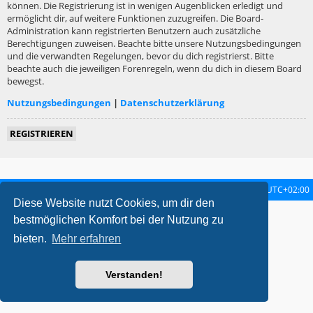
können. Die Registrierung ist in wenigen Augenblicken erledigt und
ermöglicht dir, auf weitere Funktionen zuzugreifen. Die Board-
Administration kann registrierten Benutzern auch zusätzliche
Berechtigungen zuweisen. Beachte bitte unsere Nutzungsbedingungen
und die verwandten Regelungen, bevor du dich registrierst. Bitte
beachte auch die jeweiligen Forenregeln, wenn du dich in diesem Board
bewegst.
Nutzungsbedingungen
|
Datenschutzerklärung
REGISTRIEREN
Startseite
Foren-Übersicht
Alle Zeiten sind
UTC+02:00
Diese Website nutzt Cookies, um dir den
metrolike style by
Eric Seguin
Updated for phpBB3.2 by
Ian Bradley
bestmöglichen Komfort bei der Nutzung zu
Powered by
phpBB
® Forum Software © phpBB Limited
bieten.
Mehr erfahren
Deutsche Übersetzung durch
phpBB.de
Datenschutz
|
Nutzungsbedingungen
Verstanden!