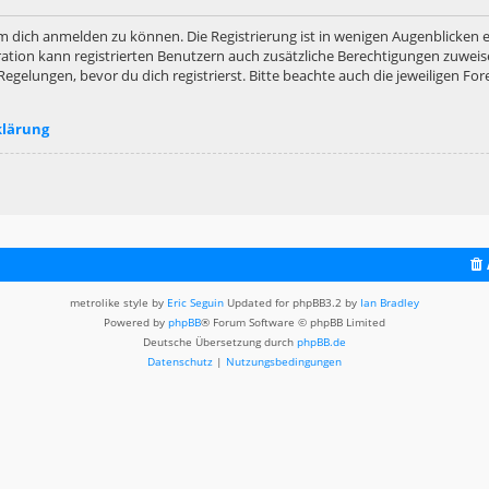
m dich anmelden zu können. Die Registrierung ist in wenigen Augenblicken er
ation kann registrierten Benutzern auch zusätzliche Berechtigungen zuweis
lungen, bevor du dich registrierst. Bitte beachte auch die jeweiligen For
klärung
metrolike style by
Eric Seguin
Updated for phpBB3.2 by
Ian Bradley
Powered by
phpBB
® Forum Software © phpBB Limited
Deutsche Übersetzung durch
phpBB.de
Datenschutz
|
Nutzungsbedingungen