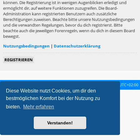
können. Die Registrierung ist in wenigen Augenblicken erledigt und
ermöglicht dir, auf weitere Funktionen zuzugreifen. Die Board-
Administration kann registrierten Benutzern auch zusätzliche
Berechtigungen zuweisen. Beachte bitte unsere Nutzungsbedingungen
und die verwandten Regelungen, bevor du dich registrierst. Bitte
beachte auch die jeweiligen Forenregeln, wenn du dich in diesem Board
bewegst.
Nutzungsbedingungen
|
Datenschutzerklärung
REGISTRIEREN
Startseite
Foren-Übersicht
Alle Zeiten sind
UTC+02:00
Diese Website nutzt Cookies, um dir den
metrolike style by
Eric Seguin
Updated for phpBB3.2 by
Ian Bradley
bestmöglichen Komfort bei der Nutzung zu
Powered by
phpBB
® Forum Software © phpBB Limited
bieten.
Mehr erfahren
Deutsche Übersetzung durch
phpBB.de
Datenschutz
|
Nutzungsbedingungen
Verstanden!