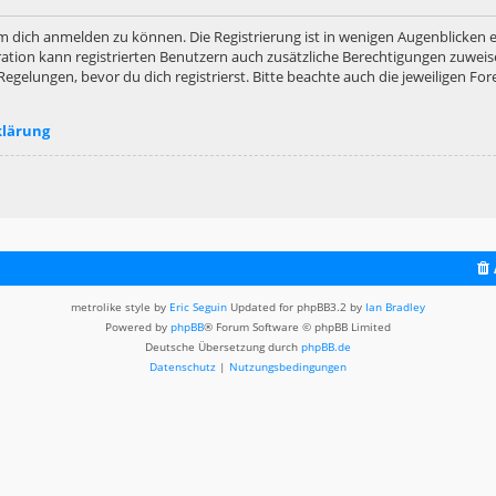
m dich anmelden zu können. Die Registrierung ist in wenigen Augenblicken er
ation kann registrierten Benutzern auch zusätzliche Berechtigungen zuweis
lungen, bevor du dich registrierst. Bitte beachte auch die jeweiligen For
klärung
metrolike style by
Eric Seguin
Updated for phpBB3.2 by
Ian Bradley
Powered by
phpBB
® Forum Software © phpBB Limited
Deutsche Übersetzung durch
phpBB.de
Datenschutz
|
Nutzungsbedingungen