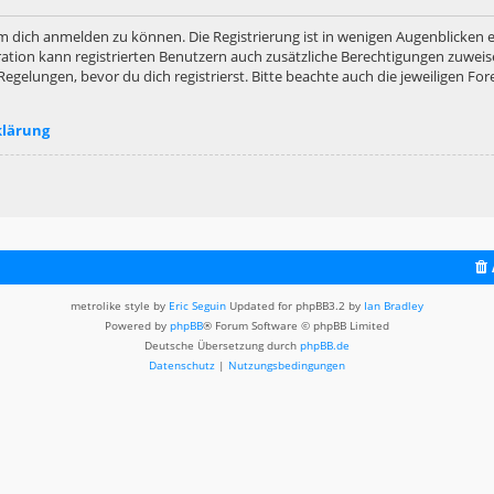
m dich anmelden zu können. Die Registrierung ist in wenigen Augenblicken er
ation kann registrierten Benutzern auch zusätzliche Berechtigungen zuweis
lungen, bevor du dich registrierst. Bitte beachte auch die jeweiligen For
klärung
metrolike style by
Eric Seguin
Updated for phpBB3.2 by
Ian Bradley
Powered by
phpBB
® Forum Software © phpBB Limited
Deutsche Übersetzung durch
phpBB.de
Datenschutz
|
Nutzungsbedingungen