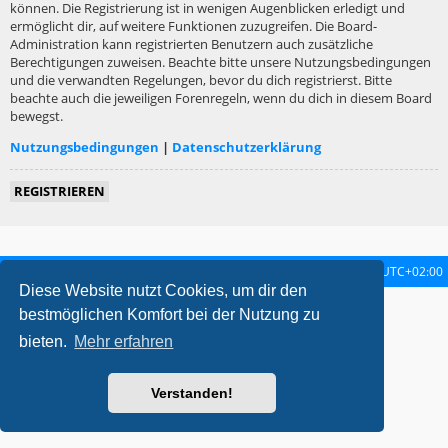
können. Die Registrierung ist in wenigen Augenblicken erledigt und
ermöglicht dir, auf weitere Funktionen zuzugreifen. Die Board-
Administration kann registrierten Benutzern auch zusätzliche
Berechtigungen zuweisen. Beachte bitte unsere Nutzungsbedingungen
und die verwandten Regelungen, bevor du dich registrierst. Bitte
beachte auch die jeweiligen Forenregeln, wenn du dich in diesem Board
bewegst.
Nutzungsbedingungen
|
Datenschutzerklärung
REGISTRIEREN
Startseite
Foren-Übersicht
Alle Zeiten sind
UTC+02:00
Diese Website nutzt Cookies, um dir den
metrolike style by
Eric Seguin
Updated for phpBB3.2 by
Ian Bradley
bestmöglichen Komfort bei der Nutzung zu
Powered by
phpBB
® Forum Software © phpBB Limited
bieten.
Mehr erfahren
Deutsche Übersetzung durch
phpBB.de
Datenschutz
|
Nutzungsbedingungen
Verstanden!