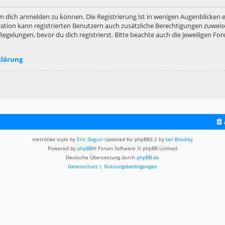
m dich anmelden zu können. Die Registrierung ist in wenigen Augenblicken er
ation kann registrierten Benutzern auch zusätzliche Berechtigungen zuweis
lungen, bevor du dich registrierst. Bitte beachte auch die jeweiligen For
klärung
metrolike style by
Eric Seguin
Updated for phpBB3.2 by
Ian Bradley
Powered by
phpBB
® Forum Software © phpBB Limited
Deutsche Übersetzung durch
phpBB.de
Datenschutz
|
Nutzungsbedingungen