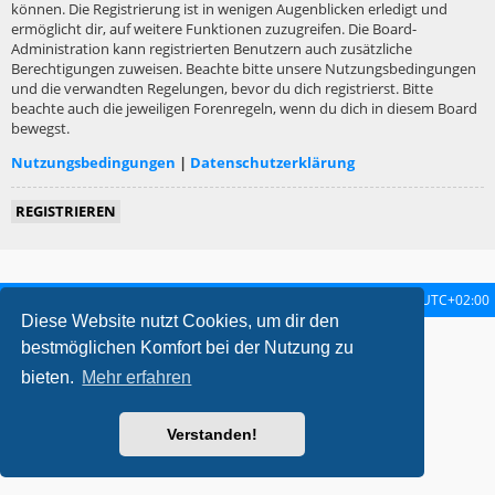
können. Die Registrierung ist in wenigen Augenblicken erledigt und
ermöglicht dir, auf weitere Funktionen zuzugreifen. Die Board-
Administration kann registrierten Benutzern auch zusätzliche
Berechtigungen zuweisen. Beachte bitte unsere Nutzungsbedingungen
und die verwandten Regelungen, bevor du dich registrierst. Bitte
beachte auch die jeweiligen Forenregeln, wenn du dich in diesem Board
bewegst.
Nutzungsbedingungen
|
Datenschutzerklärung
REGISTRIEREN
Startseite
Foren-Übersicht
Alle Zeiten sind
UTC+02:00
Diese Website nutzt Cookies, um dir den
metrolike style by
Eric Seguin
Updated for phpBB3.2 by
Ian Bradley
bestmöglichen Komfort bei der Nutzung zu
Powered by
phpBB
® Forum Software © phpBB Limited
bieten.
Mehr erfahren
Deutsche Übersetzung durch
phpBB.de
Datenschutz
|
Nutzungsbedingungen
Verstanden!