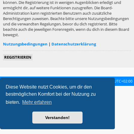
können. Die Registrierung ist in wenigen Augenblicken erledigt und
ermöglicht dir, auf weitere Funktionen zuzugreifen. Die Board-
Administration kann registrierten Benutzern auch zusätzliche
Berechtigungen zuweisen. Beachte bitte unsere Nutzungsbedingungen
und die verwandten Regelungen, bevor du dich registrierst. Bitte
beachte auch die jeweiligen Forenregeln, wenn du dich in diesem Board
bewegst.
Nutzungsbedingungen
|
Datenschutzerklärung
REGISTRIEREN
Startseite
Foren-Übersicht
Alle Zeiten sind
UTC+02:00
Diese Website nutzt Cookies, um dir den
metrolike style by
Eric Seguin
Updated for phpBB3.2 by
Ian Bradley
bestmöglichen Komfort bei der Nutzung zu
Powered by
phpBB
® Forum Software © phpBB Limited
bieten.
Mehr erfahren
Deutsche Übersetzung durch
phpBB.de
Datenschutz
|
Nutzungsbedingungen
Verstanden!