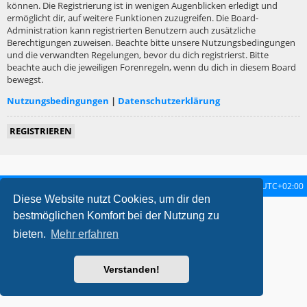
können. Die Registrierung ist in wenigen Augenblicken erledigt und
ermöglicht dir, auf weitere Funktionen zuzugreifen. Die Board-
Administration kann registrierten Benutzern auch zusätzliche
Berechtigungen zuweisen. Beachte bitte unsere Nutzungsbedingungen
und die verwandten Regelungen, bevor du dich registrierst. Bitte
beachte auch die jeweiligen Forenregeln, wenn du dich in diesem Board
bewegst.
Nutzungsbedingungen
|
Datenschutzerklärung
REGISTRIEREN
Startseite
Foren-Übersicht
Alle Zeiten sind
UTC+02:00
Diese Website nutzt Cookies, um dir den
metrolike style by
Eric Seguin
Updated for phpBB3.2 by
Ian Bradley
bestmöglichen Komfort bei der Nutzung zu
Powered by
phpBB
® Forum Software © phpBB Limited
bieten.
Mehr erfahren
Deutsche Übersetzung durch
phpBB.de
Datenschutz
|
Nutzungsbedingungen
Verstanden!