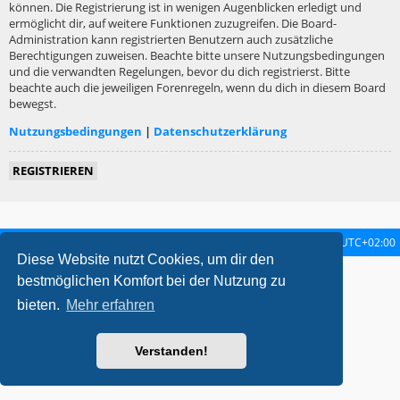
können. Die Registrierung ist in wenigen Augenblicken erledigt und
ermöglicht dir, auf weitere Funktionen zuzugreifen. Die Board-
Administration kann registrierten Benutzern auch zusätzliche
Berechtigungen zuweisen. Beachte bitte unsere Nutzungsbedingungen
und die verwandten Regelungen, bevor du dich registrierst. Bitte
beachte auch die jeweiligen Forenregeln, wenn du dich in diesem Board
bewegst.
Nutzungsbedingungen
|
Datenschutzerklärung
REGISTRIEREN
Startseite
Foren-Übersicht
Alle Zeiten sind
UTC+02:00
Diese Website nutzt Cookies, um dir den
metrolike style by
Eric Seguin
Updated for phpBB3.2 by
Ian Bradley
bestmöglichen Komfort bei der Nutzung zu
Powered by
phpBB
® Forum Software © phpBB Limited
bieten.
Mehr erfahren
Deutsche Übersetzung durch
phpBB.de
Datenschutz
|
Nutzungsbedingungen
Verstanden!