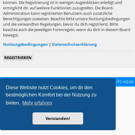
können. Die Registrierung ist in wenigen Augenblicken erledigt und
ermöglicht dir, auf weitere Funktionen zuzugreifen. Die Board-
Administration kann registrierten Benutzern auch zusätzliche
Berechtigungen zuweisen. Beachte bitte unsere Nutzungsbedingungen
und die verwandten Regelungen, bevor du dich registrierst. Bitte
beachte auch die jeweiligen Forenregeln, wenn du dich in diesem Board
bewegst.
Nutzungsbedingungen
|
Datenschutzerklärung
REGISTRIEREN
Startseite
Foren-Übersicht
Alle Zeiten sind
UTC+02:00
Diese Website nutzt Cookies, um dir den
metrolike style by
Eric Seguin
Updated for phpBB3.2 by
Ian Bradley
bestmöglichen Komfort bei der Nutzung zu
Powered by
phpBB
® Forum Software © phpBB Limited
bieten.
Mehr erfahren
Deutsche Übersetzung durch
phpBB.de
Datenschutz
|
Nutzungsbedingungen
Verstanden!