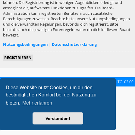
können. Die Registrierung ist in wenigen Augenblicken erledigt und
ermöglicht dir, auf weitere Funktionen zuzugreifen. Die Board-
Administration kann registrierten Benutzern auch zusätzliche
Berechtigungen zuweisen. Beachte bitte unsere Nutzungsbedingungen
und die verwandten Regelungen, bevor du dich registrierst. Bitte
beachte auch die jeweiligen Forenregeln, wenn du dich in diesem Board
bewegst.
Nutzungsbedingungen
|
Datenschutzerklärung
REGISTRIEREN
Startseite
Foren-Übersicht
Alle Zeiten sind
UTC+02:00
Diese Website nutzt Cookies, um dir den
metrolike style by
Eric Seguin
Updated for phpBB3.2 by
Ian Bradley
bestmöglichen Komfort bei der Nutzung zu
Powered by
phpBB
® Forum Software © phpBB Limited
bieten.
Mehr erfahren
Deutsche Übersetzung durch
phpBB.de
Datenschutz
|
Nutzungsbedingungen
Verstanden!