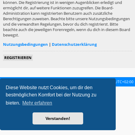
können. Die Registrierung ist in wenigen Augenblicken erledigt und
ermöglicht dir, auf weitere Funktionen zuzugreifen. Die Board-
Administration kann registrierten Benutzern auch zusätzliche
Berechtigungen zuweisen. Beachte bitte unsere Nutzungsbedingungen
und die verwandten Regelungen, bevor du dich registrierst. Bitte
beachte auch die jeweiligen Forenregeln, wenn du dich in diesem Board
bewegst.
Nutzungsbedingungen
|
Datenschutzerklärung
REGISTRIEREN
Startseite
Foren-Übersicht
Alle Zeiten sind
UTC+02:00
Diese Website nutzt Cookies, um dir den
metrolike style by
Eric Seguin
Updated for phpBB3.2 by
Ian Bradley
bestmöglichen Komfort bei der Nutzung zu
Powered by
phpBB
® Forum Software © phpBB Limited
bieten.
Mehr erfahren
Deutsche Übersetzung durch
phpBB.de
Datenschutz
|
Nutzungsbedingungen
Verstanden!