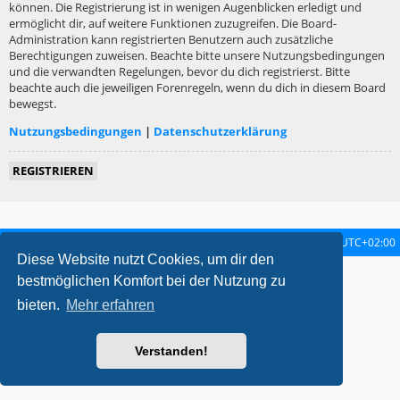
können. Die Registrierung ist in wenigen Augenblicken erledigt und
ermöglicht dir, auf weitere Funktionen zuzugreifen. Die Board-
Administration kann registrierten Benutzern auch zusätzliche
Berechtigungen zuweisen. Beachte bitte unsere Nutzungsbedingungen
und die verwandten Regelungen, bevor du dich registrierst. Bitte
beachte auch die jeweiligen Forenregeln, wenn du dich in diesem Board
bewegst.
Nutzungsbedingungen
|
Datenschutzerklärung
REGISTRIEREN
Startseite
Foren-Übersicht
Alle Zeiten sind
UTC+02:00
Diese Website nutzt Cookies, um dir den
metrolike style by
Eric Seguin
Updated for phpBB3.2 by
Ian Bradley
bestmöglichen Komfort bei der Nutzung zu
Powered by
phpBB
® Forum Software © phpBB Limited
bieten.
Mehr erfahren
Deutsche Übersetzung durch
phpBB.de
Datenschutz
|
Nutzungsbedingungen
Verstanden!