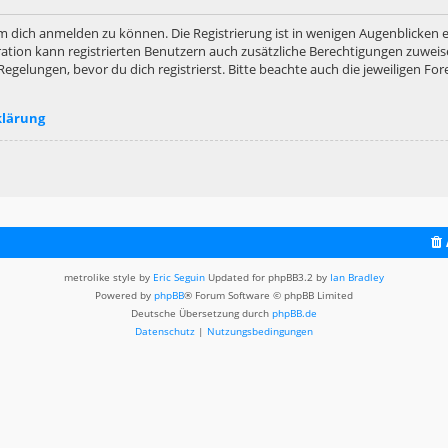
m dich anmelden zu können. Die Registrierung ist in wenigen Augenblicken er
ation kann registrierten Benutzern auch zusätzliche Berechtigungen zuweis
lungen, bevor du dich registrierst. Bitte beachte auch die jeweiligen For
klärung
metrolike style by
Eric Seguin
Updated for phpBB3.2 by
Ian Bradley
Powered by
phpBB
® Forum Software © phpBB Limited
Deutsche Übersetzung durch
phpBB.de
Datenschutz
|
Nutzungsbedingungen