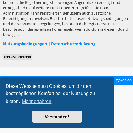
können. Die Registrierung ist in wenigen Augenblicken erledigt und
ermöglicht dir, auf weitere Funktionen zuzugreifen. Die Board-
Administration kann registrierten Benutzern auch zusätzliche
Berechtigungen zuweisen. Beachte bitte unsere Nutzungsbedingungen
und die verwandten Regelungen, bevor du dich registrierst. Bitte
beachte auch die jeweiligen Forenregeln, wenn du dich in diesem Board
bewegst.
Nutzungsbedingungen
|
Datenschutzerklärung
REGISTRIEREN
Startseite
Foren-Übersicht
Alle Zeiten sind
UTC+02:00
Diese Website nutzt Cookies, um dir den
metrolike style by
Eric Seguin
Updated for phpBB3.2 by
Ian Bradley
bestmöglichen Komfort bei der Nutzung zu
Powered by
phpBB
® Forum Software © phpBB Limited
bieten.
Mehr erfahren
Deutsche Übersetzung durch
phpBB.de
Datenschutz
|
Nutzungsbedingungen
Verstanden!