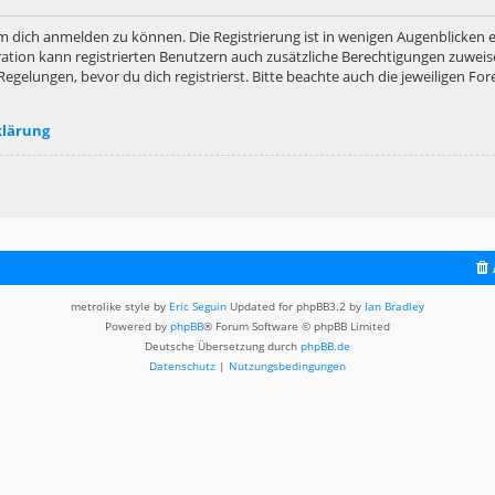
m dich anmelden zu können. Die Registrierung ist in wenigen Augenblicken er
ation kann registrierten Benutzern auch zusätzliche Berechtigungen zuweis
lungen, bevor du dich registrierst. Bitte beachte auch die jeweiligen For
klärung
metrolike style by
Eric Seguin
Updated for phpBB3.2 by
Ian Bradley
Powered by
phpBB
® Forum Software © phpBB Limited
Deutsche Übersetzung durch
phpBB.de
Datenschutz
|
Nutzungsbedingungen