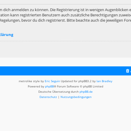
m dich anmelden zu können. Die Registrierung ist in wenigen Augenblicken er
ation kann registrierten Benutzern auch zusätzliche Berechtigungen zuweis
lungen, bevor du dich registrierst. Bitte beachte auch die jeweiligen For
klärung
metrolike style by
Eric Seguin
Updated for phpBB3.2 by
Ian Bradley
Powered by
phpBB
® Forum Software © phpBB Limited
Deutsche Übersetzung durch
phpBB.de
Datenschutz
|
Nutzungsbedingungen