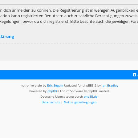
m dich anmelden zu können. Die Registrierung ist in wenigen Augenblicken er
ation kann registrierten Benutzern auch zusätzliche Berechtigungen zuweis
lungen, bevor du dich registrierst. Bitte beachte auch die jeweiligen For
klärung
metrolike style by
Eric Seguin
Updated for phpBB3.2 by
Ian Bradley
Powered by
phpBB
® Forum Software © phpBB Limited
Deutsche Übersetzung durch
phpBB.de
Datenschutz
|
Nutzungsbedingungen