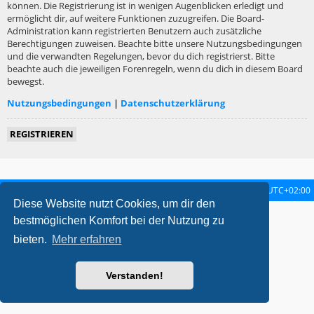
können. Die Registrierung ist in wenigen Augenblicken erledigt und
ermöglicht dir, auf weitere Funktionen zuzugreifen. Die Board-
Administration kann registrierten Benutzern auch zusätzliche
Berechtigungen zuweisen. Beachte bitte unsere Nutzungsbedingungen
und die verwandten Regelungen, bevor du dich registrierst. Bitte
beachte auch die jeweiligen Forenregeln, wenn du dich in diesem Board
bewegst.
Nutzungsbedingungen
|
Datenschutzerklärung
REGISTRIEREN
Startseite
Foren-Übersicht
Alle Zeiten sind
UTC+02:00
Diese Website nutzt Cookies, um dir den
metrolike style by
Eric Seguin
Updated for phpBB3.2 by
Ian Bradley
bestmöglichen Komfort bei der Nutzung zu
Powered by
phpBB
® Forum Software © phpBB Limited
bieten.
Mehr erfahren
Deutsche Übersetzung durch
phpBB.de
Datenschutz
|
Nutzungsbedingungen
Verstanden!