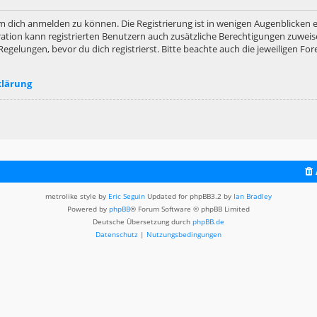
m dich anmelden zu können. Die Registrierung ist in wenigen Augenblicken er
ation kann registrierten Benutzern auch zusätzliche Berechtigungen zuweis
lungen, bevor du dich registrierst. Bitte beachte auch die jeweiligen For
klärung
metrolike style by
Eric Seguin
Updated for phpBB3.2 by
Ian Bradley
Powered by
phpBB
® Forum Software © phpBB Limited
Deutsche Übersetzung durch
phpBB.de
Datenschutz
|
Nutzungsbedingungen