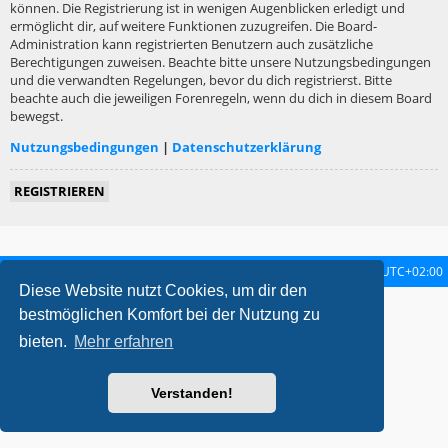
können. Die Registrierung ist in wenigen Augenblicken erledigt und
ermöglicht dir, auf weitere Funktionen zuzugreifen. Die Board-
Administration kann registrierten Benutzern auch zusätzliche
Berechtigungen zuweisen. Beachte bitte unsere Nutzungsbedingungen
und die verwandten Regelungen, bevor du dich registrierst. Bitte
beachte auch die jeweiligen Forenregeln, wenn du dich in diesem Board
bewegst.
Nutzungsbedingungen
|
Datenschutzerklärung
REGISTRIEREN
Startseite
Foren-Übersicht
Alle Zeiten sind
UTC+02:00
Diese Website nutzt Cookies, um dir den
metrolike style by
Eric Seguin
Updated for phpBB3.2 by
Ian Bradley
bestmöglichen Komfort bei der Nutzung zu
Powered by
phpBB
® Forum Software © phpBB Limited
bieten.
Mehr erfahren
Deutsche Übersetzung durch
phpBB.de
Datenschutz
|
Nutzungsbedingungen
Verstanden!