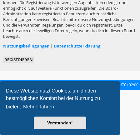
können. Die Registrierung ist in wenigen Augenblicken erledigt und
ermöglicht dir, auf weitere Funktionen zuzugreifen. Die Board-
Administration kann registrierten Benutzern auch zusätzliche
Berechtigungen zuweisen. Beachte bitte unsere Nutzungsbedingungen
und die verwandten Regelungen, bevor du dich registrierst. Bitte
beachte auch die jeweiligen Forenregeln, wenn du dich in diesem Board
bewegst.
Nutzungsbedingungen
|
Datenschutzerklärung
REGISTRIEREN
Startseite
Foren-Übersicht
Alle Zeiten sind
UTC+02:00
Diese Website nutzt Cookies, um dir den
metrolike style by
Eric Seguin
Updated for phpBB3.2 by
Ian Bradley
bestmöglichen Komfort bei der Nutzung zu
Powered by
phpBB
® Forum Software © phpBB Limited
bieten.
Mehr erfahren
Deutsche Übersetzung durch
phpBB.de
Datenschutz
|
Nutzungsbedingungen
Verstanden!